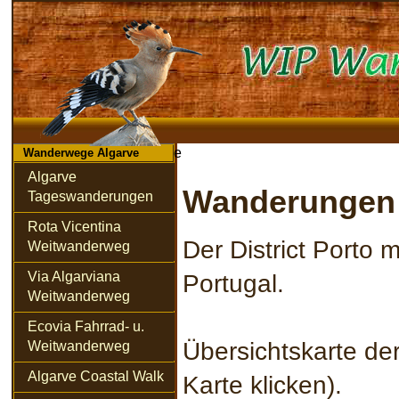
e
Wanderwege Algarve
Algarve
Wanderungen i
Tageswanderungen
Rota Vicentina
Der District Porto 
Weitwanderweg
Via Algarviana
Portugal.
Weitwanderweg
Ecovia Fahrrad- u.
Übersichtskarte de
Weitwanderweg
Algarve Coastal Walk
Karte klicken).