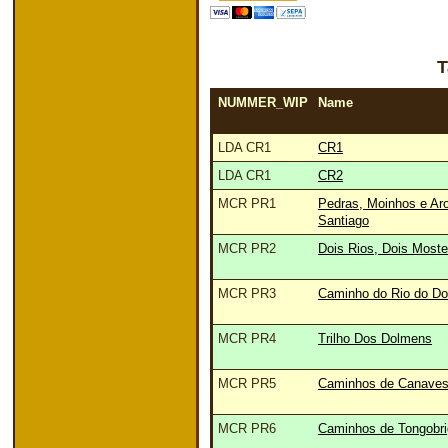
T
NUMMER_WIP
Name
LDA CR1
CR1
LDA CR1
CR2
MCR PR1
Pedras, Moinhos e Ar
Santiago
MCR PR2
Dois Rios, Dois Moste
MCR PR3
Caminho do Rio do Do
MCR PR4
Trilho Dos Dolmens
MCR PR5
Caminhos de Canave
MCR PR6
Caminhos de Tongobri