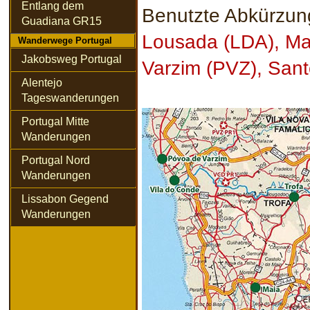
Entlang dem
Benutzte Abkürzun
Guadiana GR15
Lousada (LDA), M
Wanderwege Portugal
Jakobsweg Portugal
Varzim (PVZ), Sant
Alentejo
Tageswanderungen
Portugal Mitte
Wanderungen
Portugal Nord
Wanderungen
Lissabon Gegend
Wanderungen