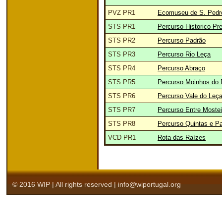
PVZ PR1
Ecomuseu de S. Pedr
STS PR1
Percurso Historico Pre
STS PR2
Percurso Padrão
STS PR3
Percurso Rio Leça
STS PR4
Percurso Abraço
STS PR5
Percurso Moinhos do 
STS PR6
Percurso Vale do Leça
STS PR7
Percurso Entre Mostei
STS PR8
Percurso Quintas e P
VCD PR1
Rota das Raízes
© 2016 WIP | All rights reserved | info@wiportugal.org